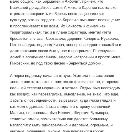
мало общего, как Бармалей и Айболит, причём, кто
Бармалей догадайтесь сами. А жители Карелии настолько
стремятся сохранить и сберечь свою национальную
культуру, что их гордость за Карелию вызывает восхищение
и прослеживается во всём. Их близость к финам как
территориальная, так и в плане характера, менталитета
бросается в глаза. Сортавала, деревня Кинерма, Рускеала,
Петрозаводск, водопад Кивач, концерт народного ансамбля и
даже питомник хаски был у нас в программе. Я вернулась
домой в воодушевлённом, бодром настроении и прости меня,
Пиковский, но под твою песню «Вернуться домой».
А через недельку начался отпуск. Уезжала я в состоянии
«после нас хоть потоп», настолько физически, но, в гораздо
большей степени морально, я устала. Отдых был необходим
как воздух, как перезагрузка, обновление, не знаю, что ещё.
Забыть о повседневности, вырваться, куда глаза глядят и
как можно дальше. Глаза глядели в сторону солнечной
Мальты, но, сначала, был Берлин. Широкие бульвары,
тенистые аллеи, замечательно как удаётся большому
мегаполису быть одновременно и деловым, огромным, и
уютным, душевным, милым. Мне понравился город: